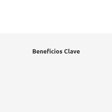
El phishing sigue siendo uno de los
vectores de ciberataque más comunes
para los contratistas de defensa,
representando el 70% de todas las
brechas de datos en el sector de
defensa.
Beneficios Clave